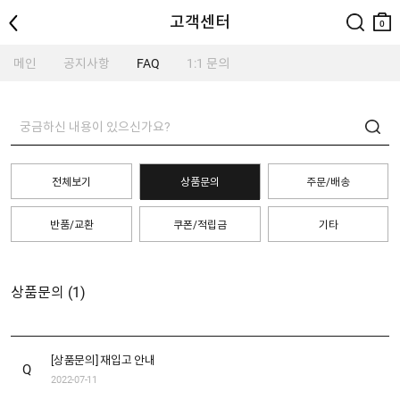
뒤로
검색
장바
고객센터
구니
0
메인
공지사항
FAQ
1:1 문의
전체보기
상품문의
주문/배송
반품/교환
쿠폰/적립금
기타
상품문의
(1)
[상품문의] 재입고 안내
Q
2022-07-11