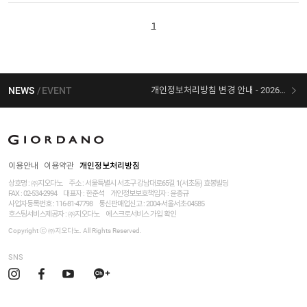
1
NEWS
EVENT
개인정보처리방침 변경 안내 - 2026/07/30 시행
[선착순 사은품] 지오다노 X 슈퍼마리오 콜라보
이용안내
이용약관
개인정보처리방침
상호명 : ㈜지오다노
주소 : 서울특별시 서초구 강남대로65길 1(서초동) 효봉빌딩
FAX : 02-534-2994
대표자 : 한준석
개인정보보호책임자 :
윤종규
사업자등록번호 :
116-81-47798
통신판매업신고 : 2004-서울서초-04585
호스팅서비스제공자 : ㈜지오다노
에스크로서비스 가입 확인
Copyright ⓒ ㈜지오다노. All Rights Reserved.
SNS