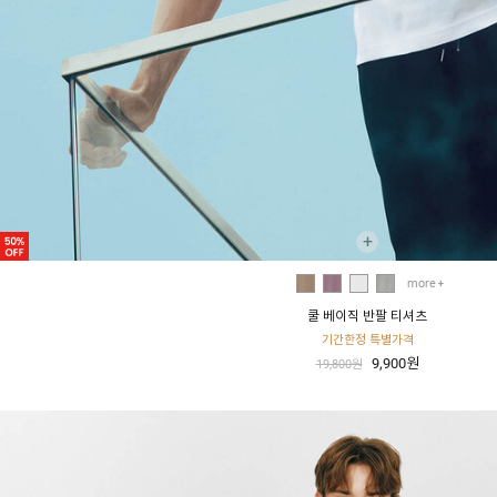
+
more
쿨 베이직 반팔 티셔츠
기간한정 특별가격
9,900원
19,800원