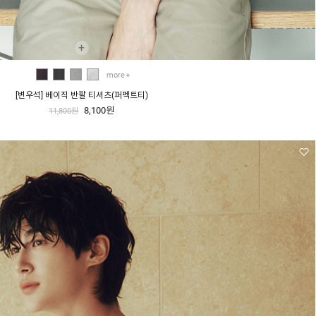
+
more
[변우석] 베이직 반팔 티셔츠(퍼펙트티)
8,100원
11,800원