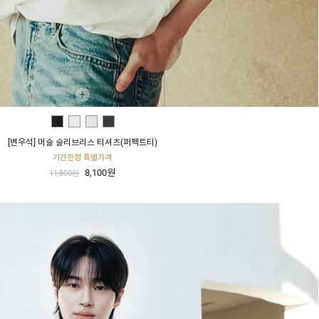
+
[변우석] 머슬 슬리브리스 티셔츠(퍼펙트티)
기간한정 특별가격
8,100원
11,800원