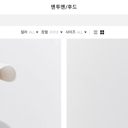
맨투맨/후드
컬러
정렬
사이즈
ALL
추천순
ALL