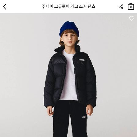
장바
주니어 코듀로이 카고 조거 팬츠
구니
0