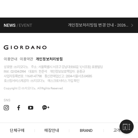
NEWS
EVENT
개인정보처리방침 변경 안내 - 2026/07/30 시행
[선착순 사은품] 지오다노 X 슈퍼마리오 콜라보
이용안내
이용약관
개인정보처리방침
상호명 : ㈜지오다노
주소 : 서울특별시 서초구 강남대로65길 1(서초동) 효봉빌딩
FAX : 02-534-2994
대표자 : 한준석
개인정보보호책임자 :
윤종규
사업자등록번호 :
116-81-47798
통신판매업신고 : 2004-서울서초-04585
호스팅서비스제공자 : ㈜지오다노
에스크로서비스 가입 확인
Copyright ⓒ ㈜지오다노. All Rights Reserved.
SNS
단체구매
매장안내
BRAND
고객센터