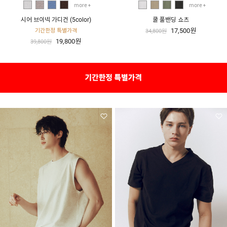
more
more
시어 브이넥 가디건 (5color)
쿨 풀밴딩 쇼츠
17,500원
기간한정 특별가격
34,800원
19,800원
39,800원