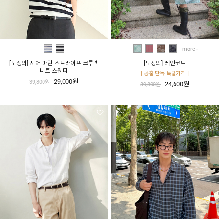
more
[노정의] 시어 마린 스트라이프 크루넥
[노정의] 레인코트
니트 스웨터
[ 공홈 단독 특별가격 ]
29,000원
39,800원
24,600원
39,800원