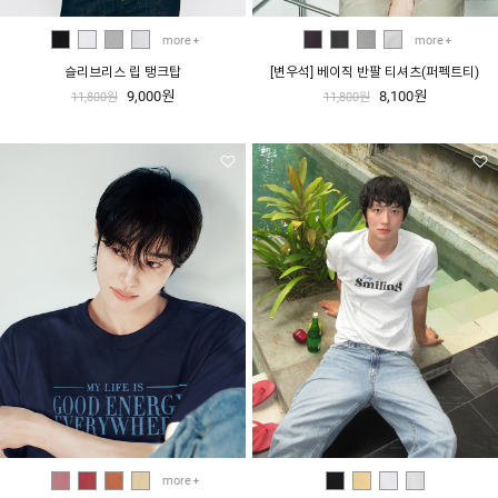
more
more
슬리브리스 립 탱크탑
[변우석] 베이직 반팔 티셔츠(퍼펙트티)
9,000원
8,100원
11,800원
11,800원
more