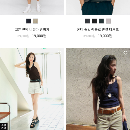
코튼 핀턱 버뮤다 반바지
폰테 슬릿넥 폴로 반팔 티셔츠
19,000원
19,000원
39,800원
39,800원