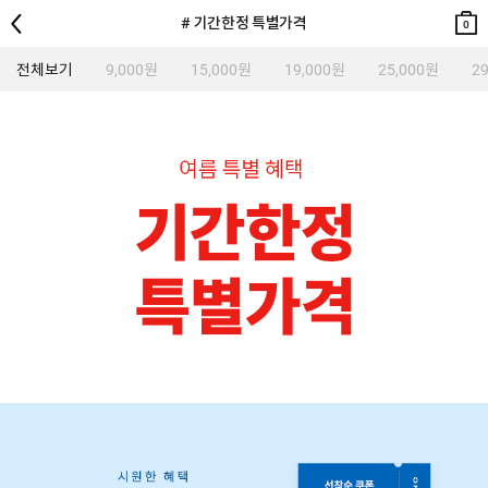
뒤로
검색
장바
장바
# 기간한정 특별가격
구니
구니
0
0
전체보기
9,000원
15,000원
19,000원
25,000원
2