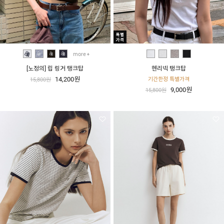
more
[노정의] 립 링거 탱크탑
헨리넥 탱크탑
14,200원
기간한정 특별가격
15,800원
9,000원
15,800원