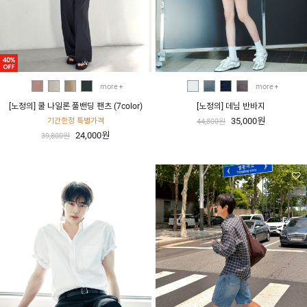
more
more
[노정의] 쿨 나일론 풀밴딩 팬츠 (7color)
[노정의] 데님 반바지
35,000원
기간한정 특별가격
44,800원
24,000원
39,800원