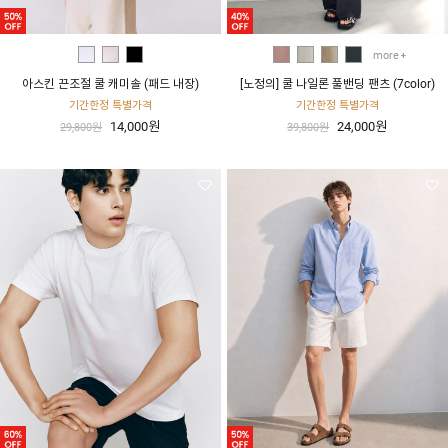
more
아스킨 끈조절 쿨 캐미솔 (패드 내장)
[노정의] 쿨 나일론 풀밴딩 팬츠 (7color)
기간한정 특별가격
기간한정 특별가격
14,000원
24,000원
29,800원
39,800원