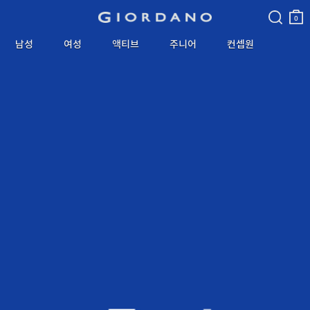
검색
장바
구니
0
남성
여성
액티브
주니어
컨셉원