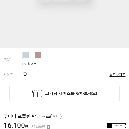
색상
02 화이트
사이즈
실측사이즈
주니어 포플린 반팔 셔츠(여아)
16,100
원
39,800원