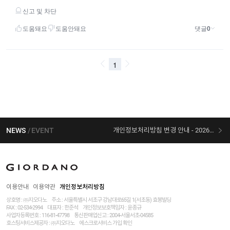
NEWS
EVENT
개인정보처리방침 변경 안내 - 2026/07/30 시행
[선착순 사은품] 지오다노 X 슈퍼마리오 콜라보
이용안내
이용약관
개인정보처리방침
상호명 : ㈜지오다노
주소 : 서울특별시 서초구 강남대로65길 1(서초동) 효봉빌딩
FAX : 02-534-2994
대표자 : 한준석
개인정보보호책임자 :
윤종규
사업자등록번호 :
116-81-47798
통신판매업신고 : 2004-서울서초-04585
호스팅서비스제공자 : ㈜지오다노
에스크로서비스 가입 확인