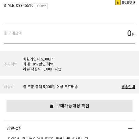
플친할인
STYLE. 03345510
COPY
0
총 구매금액
원
회원가입시 5,000P
추가혜택
최대 10% 할인 혜택
리뷰 작성시 1,000P 지급
배송비
총 주문 금액 5,000원 이상 무료배송
배송안내
구매가능매장 확인
상품설명
지오다노 주니어 여아용 포플린 크롭 반팔 셔츠입니다.