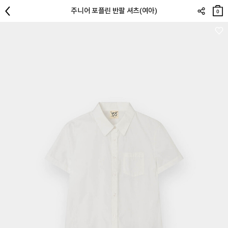
장바
주니어 포플린 반팔 셔츠(여아)
구니
0