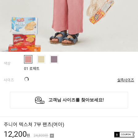
색상
01 로제트
사이즈
실측사이즈
주니어 텍스쳐 7부 팬츠(여아)
12,200
원
24,800원