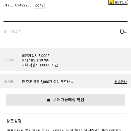
플친할인
STYLE. 03422203
COPY
0
총 구매금액
원
회원가입시 5,000P
추가혜택
최대 10% 할인 혜택
리뷰 작성시 1,000P 지급
배송비
총 주문 금액 5,000원 이상 무료배송
배송안내
구매가능매장 확인
상품설명
코튼 95%에 폴리에스테르 4%, 스판덱스 1%가 혼방되어 신축성이 좋고 요철감이