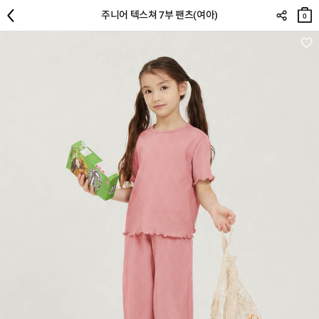
장바
주니어 텍스쳐 7부 팬츠(여아)
구니
0