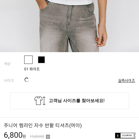
색상
01 화이트
사이즈
실측사이즈
주니어 헴라인 자수 반팔 티셔츠(여아)
6,800
원
19,800원