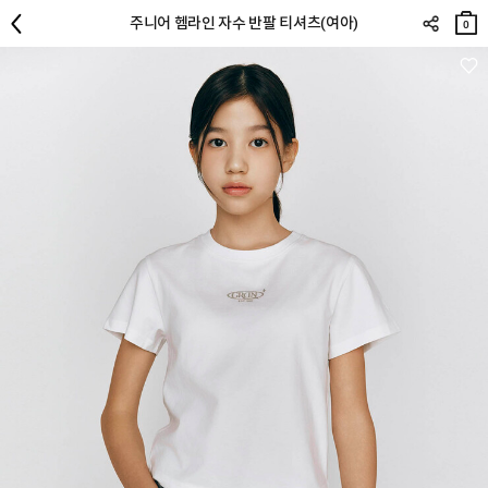
장바
주니어 헴라인 자수 반팔 티셔츠(여아)
구니
0