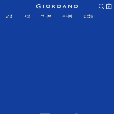
검색
장바
구니
0
남성
여성
액티브
주니어
컨셉원