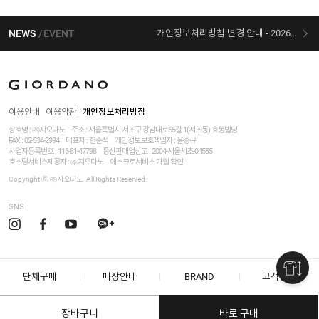
NEWS
EVENT
개인정보처리방침 변경 안내 - 2026/07/30 시행
[선착순 사은품] 지오다노 X 슈퍼마리오 콜라보
이용안내
이용약관
개인정보처리방침
상호명 : ㈜지오다노
주소 : 서울특별시 서초구 강남대로65길 1(서초동) 효봉빌딩
FAX : 02-534-2994
대표자 : 한준석
개인정보보호책임자 :
윤종규
사업자등록번호 :
116-81-47798
통신판매업신고 : 2004-서울서초-04585
호스팅서비스제공자 : ㈜지오다노
에스크로서비스 가입 확인
Copyright ⓒ ㈜지오다노. All Rights Reserved.
SNS
단체구매
매장안내
BRAND
고객센터
장바구니
바로 구매