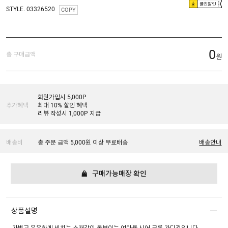
플친할인
STYLE. 03326520
COPY
0
총 구매금액
원
회원가입시 5,000P
추가혜택
최대 10% 할인 혜택
리뷰 작성시 1,000P 지급
배송비
총 주문 금액 5,000원 이상 무료배송
배송안내
구매가능매장 확인
상품설명
가볍고 은은하게 비치는 소재감이 돋보이는 여아용 시어 크롭 가디건입니다.