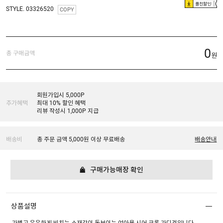
플친할인
STYLE. 03326520
COPY
0
총 구매금액
원
회원가입시 5,000P
추가혜택
최대 10% 할인 혜택
리뷰 작성시 1,000P 지급
배송비
총 주문 금액 5,000원 이상 무료배송
배송안내
구매가능매장 확인
상품설명
가볍고 은은하게 비치는 소재감이 돋보이는 여아용 시어 크롭 가디건입니다.