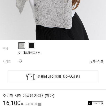
색상
01 미드헤더그레이
사이즈
실측사이즈
주니어 시어 여름용 가디건(여아)
16,100
원
24,800원