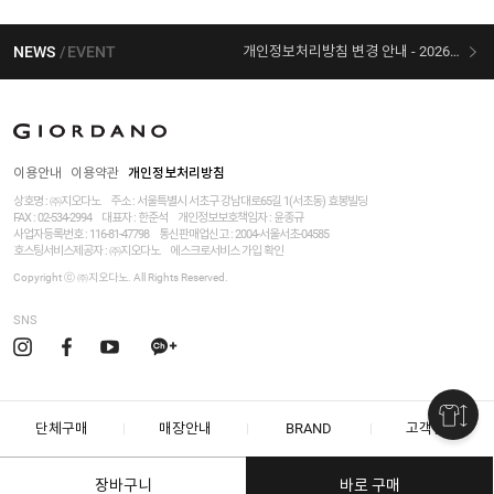
NEWS
EVENT
개인정보처리방침 변경 안내 - 2026/07/30 시행
[선착순 사은품] 지오다노 X 슈퍼마리오 콜라보
이용안내
이용약관
개인정보처리방침
상호명 : ㈜지오다노
주소 : 서울특별시 서초구 강남대로65길 1(서초동) 효봉빌딩
FAX : 02-534-2994
대표자 : 한준석
개인정보보호책임자 :
윤종규
사업자등록번호 :
116-81-47798
통신판매업신고 : 2004-서울서초-04585
호스팅서비스제공자 : ㈜지오다노
에스크로서비스 가입 확인
Copyright ⓒ ㈜지오다노. All Rights Reserved.
SNS
단체구매
매장안내
BRAND
고객센터
장바구니
바로 구매