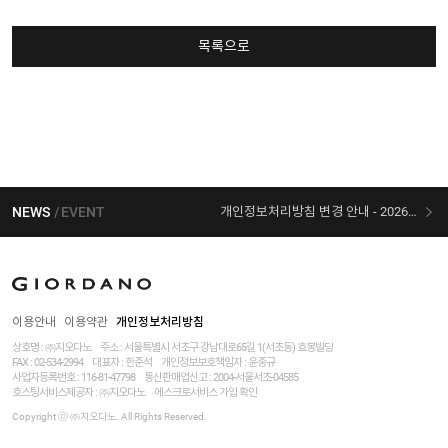
목록으로
NEWS
EVENT
개인정보처리방침 변경 안내 - 2026/07/30 시행
[선착순 사은품] 지오다노 X 슈퍼마리오 콜라보
이용안내
이용약관
개인정보처리방침
상호명 : ㈜지오다노
주소 : 서울특별시 서초구 강남대로65길 1(서초동) 효봉빌딩
FAX : 02-534-2994
대표자 : 한준석
개인정보보호책임자 :
윤종규
사업자등록번호 :
116-81-47798
통신판매업신고 : 2004-서울서초-04585
호스팅서비스제공자 : ㈜지오다노
에스크로서비스 가입 확인
Copyright ⓒ ㈜지오다노. All Rights Reserved.